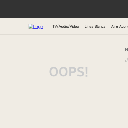
TV/Audio/Video
Línea Blanca
Aire Acon
TÉRMINOS MÁS BUSCADOS
N
1
.
lavadora
¿
2
.
tv
OOPS!
3
.
refrigeradoras
4
.
microondas
5
.
secadora
6
.
oled
7
.
aire acondicionado
8
.
lavadora secadora