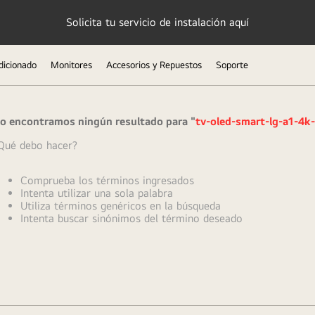
Solicita tu servicio de instalación aquí
dicionado
Monitores
Accesorios y Repuestos
Soporte
o encontramos ningún resultado para "
tv-oled-smart-lg-a1-4k-
Qué debo hacer?
Comprueba los términos ingresados
Intenta utilizar una sola palabra
Utiliza términos genéricos en la búsqueda
Intenta buscar sinónimos del término deseado