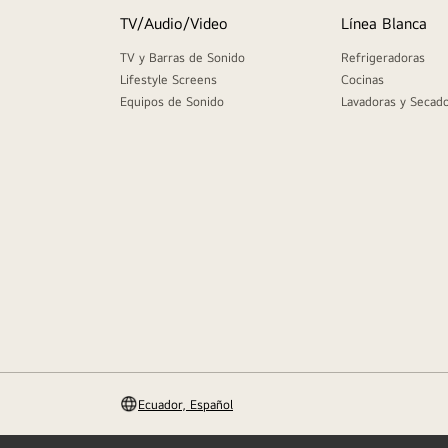
9
.
parlante
TV/Audio/Video
Línea Blanca
10
.
monitor
TV y Barras de Sonido
Refrigeradoras
Lifestyle Screens
Cocinas
Equipos de Sonido
Lavadoras y Secad
Ecuador, Español