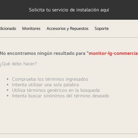
Solicita tu servicio de instalación aquí
dicionado
Monitores
Accesorios y Repuestos
Soporte
No encontramos ningún resultado para "
monitor-lg-commercia
¿Qué debo hacer?
Comprueba los términos ingresados
Intenta utilizar una sola palabra
Utiliza términos genéricos en la búsqueda
Intenta buscar sinónimos del término deseado