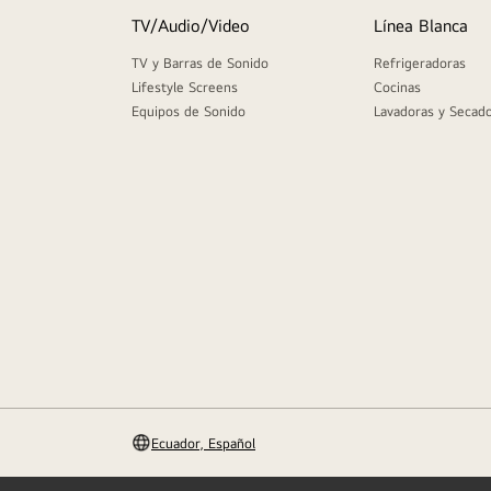
9
.
monitor
TV/Audio/Video
Línea Blanca
10
.
cocina
TV y Barras de Sonido
Refrigeradoras
Lifestyle Screens
Cocinas
Equipos de Sonido
Lavadoras y Secad
Ecuador, Español