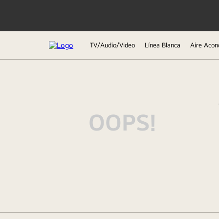
TV/Audio/Video
Línea Blanca
Aire Acon
TÉRMINOS MÁS BUSCADOS
1
.
lavadora
2
.
tv
OOPS!
3
.
refrigeradoras
4
.
microondas
5
.
oled
6
.
secadora
7
.
aire acondicionado
8
.
lavadora secadora