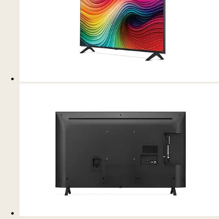
Inteligencia que brilla con cualquier luz
Ya sea de día o de noche, el control de brillo detecta la luz en
su espacio y equilibra la imagen en consecuencia para
obtener imágenes nítidas y claras.
AI Sound Pro
Escucha cada detalle de los paisajes