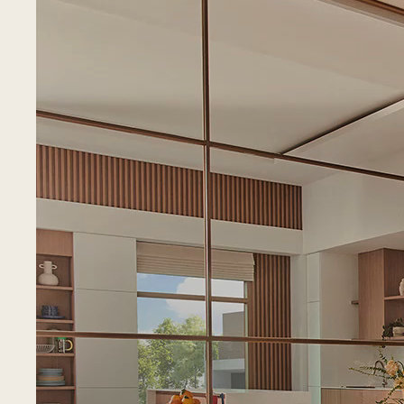
Tendencias que te van a encantar
Nuevo
Nuevo
Televisor Smart TV LG
Televisor Led Smart LG |
NanoCell AI NANO80 4K
4K webOS Color Negro
Pulgadas:
50"
Pulgadas:
50"
$
625
,
60
$
640
,
00
Ahorra:
$
61
,
61
Ahorra:
$
65
,
00
$
563
,
99
$
575
,
00
Más
Más
Agregar
Agregar
ahora
ahora
información
información