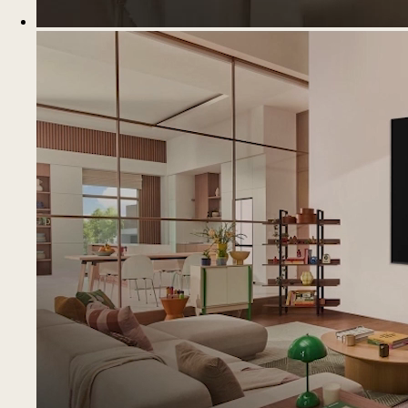
Chat en
Directo
Chatea con nuestros expertos en productos
LG y recibe asistencia en tus compras,
descuentos y ofertas en tiempo real
TV/Audio/Video
Línea Blanca