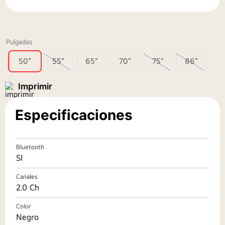
9
.
parlante
10
.
qned
Pulgadas
50"
55"
65"
70"
75"
86"
Especificaciones
Bluetooth
SI
Canales
2.0 Ch
Color
Negro