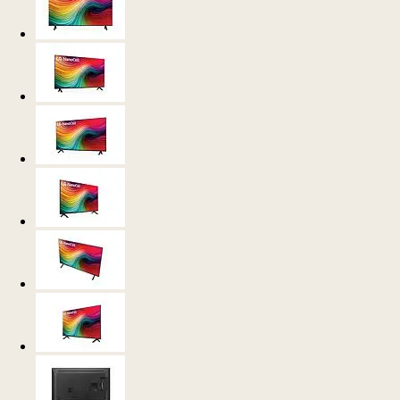
50NANO80TSA.AWP
50 Pulgadas LG NANO80 AI 4K Smart TV 2024
Un mundo de color auténtico gracias a la tecnología NanoCell
Mejor calidad de imagen y sonido con el procesador alpha 5 AI 4K Ge
4 años de actualizaciones garantizadas durante 5 años con webOS
Re:New Program
Imágenes y sonido dignos de cine con FILMMAKER MODE y HDR10 P
Mejora la experiencia de juego con el panel de control y el optimizado
juegos