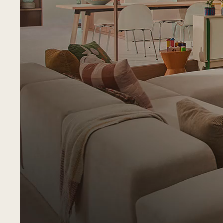
¿Necesitas Ayuda?
Obtén ayuda
Estamos aquí para ayudarte.
Registro del
Producto
El registro de tu producto te ayuda a
obtener asistencia técnica más rápida.
Contáctanos