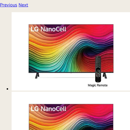
*Imagen de pantalla simulada.
Colores puros en 4K
La claridad real expresa una mirada más
nítida.
Sumérgete en un vívido mundo 4K, donde los colores
estallan y la nítida claridad crea una impresionante sinfonía
visual.