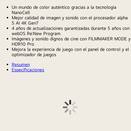
según el país y ser diferentes en el momento del
lanzamiento.
**Las recomendaciones de palabras clave varían según la
aplicación y la hora del día y solo se brindan en países
que admiten PNL en su idioma nativo.
***Aplicado al modelo OLED/QNED/Nanocell/UHD
fabricado en el año 2023 y posteriores.
****Se proporcionará un total de 4 actualizaciones en el
período de 5 años y el cronograma puede variar según la
región o el país.
*****Imágenes de pantalla simuladas.
Pantalla Ultra Grande
Aumentando tus emociones.
Una pantalla ultragrande transforma todo su entretenimiento
en una escala y claridad de gran éxito.