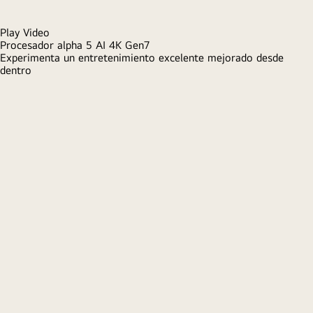
Sumérgete a toda velocidad en la
acción
La reproducción inmersiva HGiG se mantiene fluida a alta
velocidad con ALLM, y eARC garantiza que todo suene
increíble.
*HGiG es un grupo voluntario de empresas de las
industrias de juegos y pantallas de televisión que se