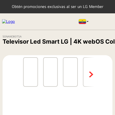
Obtén promociones exclusivas al ser un LG Member
50NANO80TSA
TÉRMINOS MÁS BUSCADOS
Televisor Led Smart LG | 4K webOS Co
1
.
lavadora
2
.
tv
3
.
refrigeradoras
4
.
microondas
5
.
secadora
6
.
oled
7
.
aire acondicionado
8
.
lavadora secadora