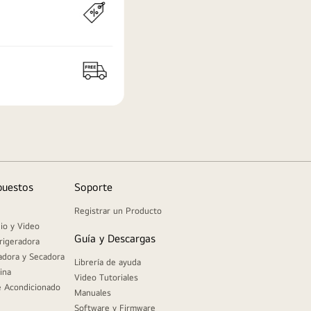
puestos
Soporte
Registrar un Producto
io y Video
Guía y Descargas
rigeradora
adora y Secadora
Librería de ayuda
ina
Video Tutoriales
e Acondicionado
Manuales
Software y Firmware