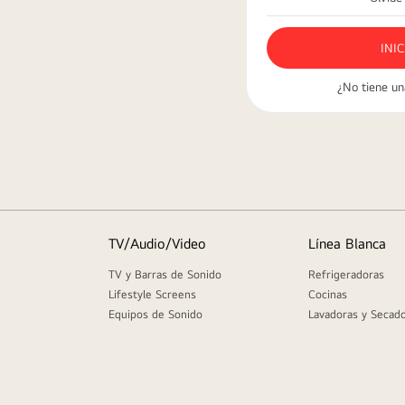
9
.
parlante
10
.
qned
¿No tiene un
TV/Audio/Video
Línea Blanca
TV y Barras de Sonido
Refrigeradoras
Lifestyle Screens
Cocinas
Equipos de Sonido
Lavadoras y Secad