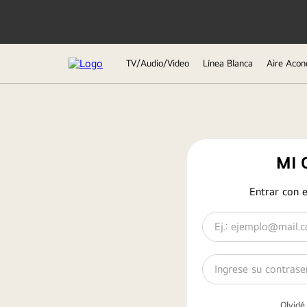
TV/Audio/Video
Línea Blanca
Aire Acon
TÉRMINOS MÁS BUSCADOS
1
.
lavadora
2
.
tv
3
.
refrigeradoras
Entrar con 
4
.
microondas
5
.
secadora
6
.
oled
7
.
aire acondicionado
8
.
lavadora secadora
Olvidé