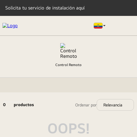
Solicita tu servicio de instalación aquí
TÉRMINOS MÁS BUSCADOS
1
.
lavadora
Control Remoto
2
.
tv
3
.
refrigeradoras
4
.
microondas
5
.
secadora
0
productos
Relevancia
6
.
oled
7
.
aire acondicionado
OOPS!
8
.
lavadora secadora