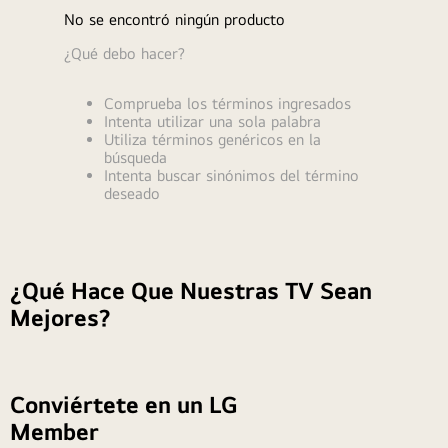
9
.
parlante
No se encontró ningún producto
10
.
qned
¿Qué debo hacer?
Comprueba los términos ingresados
Intenta utilizar una sola palabra
Utiliza términos genéricos en la
búsqueda
Intenta buscar sinónimos del término
deseado
¿Qué Hace Que Nuestras TV Sean
Mejores?
Conviértete en un LG
Member