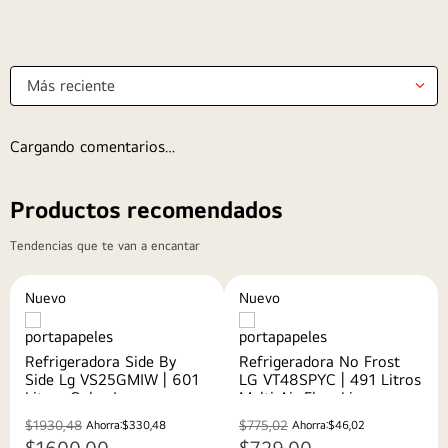
Más reciente
Cargando comentarios…
Productos recomendados
Tendencias que te van a encantar
Nuevo
Nuevo
Refrigeradora Side By
Refrigeradora No Frost
Side Lg VS25GMIW | 601
LG VT48SPYC | 491 Litros
Litros Color Inox
Multi Air Flow Linear
Cooling DoorCooling+™
Smart Inverter Color