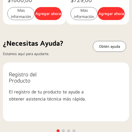
Plateado
$
1930
,
48
$
775
,
02
Ahorra:
$
330
,
48
Ahorra:
$
46
,
02
$
1600
,
00
$
729
,
00
Más
Más
Agregar ahora
Agregar ahora
información
información
¿Necesitas Ayuda?
Obtén ayuda
Estamos aquí para ayudarte.
Registro del
Producto