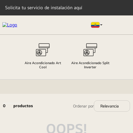
Solicita tu servicio de instalación aquí
TÉRMINOS MÁS BUSCADOS
1
.
lavadora
Aire Acondicionado Art
Aire Acondicionado Split
2
.
tv
Cool
Inverter
3
.
refrigeradoras
4
.
oled
5
.
microondas
0
productos
Relevancia
6
.
secadora
7
.
aire acondicionado
OOPS!
8
.
lavadora secadora