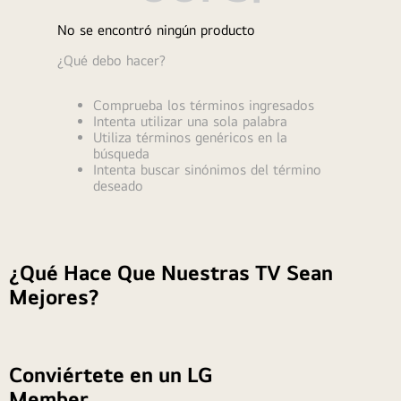
9
.
monitor
No se encontró ningún producto
10
.
cocina
¿Qué debo hacer?
Comprueba los términos ingresados
Intenta utilizar una sola palabra
Utiliza términos genéricos en la
búsqueda
Intenta buscar sinónimos del término
deseado
¿Qué Hace Que Nuestras TV Sean
Mejores?
Conviértete en un LG
Member