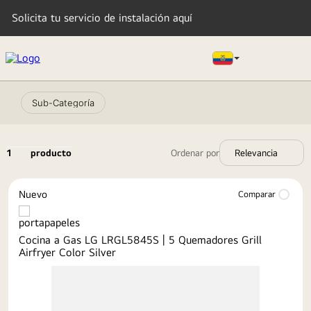
Solicita tu servicio de instalación aquí
Sub-Categoría
TÉRMINOS MÁS BUSCADOS
1
.
lavadora
2
.
tv
1
producto
Relevancia
3
.
refrigeradoras
Nuevo
Comparar
4
.
microondas
5
.
secadora
Cocina a Gas LG LRGL5845S | 5 Quemadores Grill
6
.
oled
Airfryer Color Silver
7
.
aire acondicionado
8
.
lavadora secadora