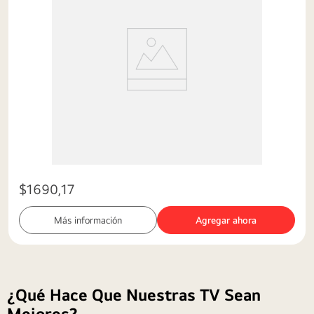
9
.
parlante
10
.
qned
$
1690
,
17
Más información
Agregar ahora
¿Qué Hace Que Nuestras TV Sean
Mejores?