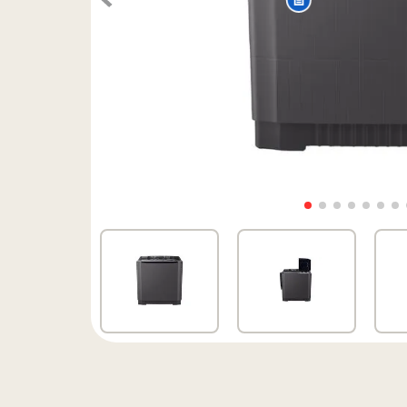
9
.
monitor
10
.
cocina