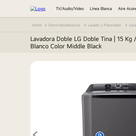
TV/Audio/Video
Línea Blanca
Aire Acon
Electrodomésticos
Lavado y Planchado
Lav
Lavadora Doble LG Doble Tina | 15 Kg /
Blanco Color Middle Black
TÉRMINOS MÁS BUSCADOS
1
.
lavadora
2
.
tv
3
.
refrigeradoras
4
.
microondas
5
.
oled
6
.
secadora
7
.
aire acondicionado
8
.
lavadora secadora