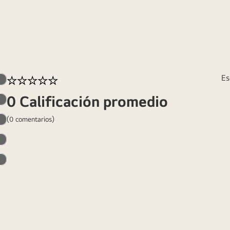
☆
☆
☆
☆
☆
Es
0 Calificación promedio
(0 comentarios)