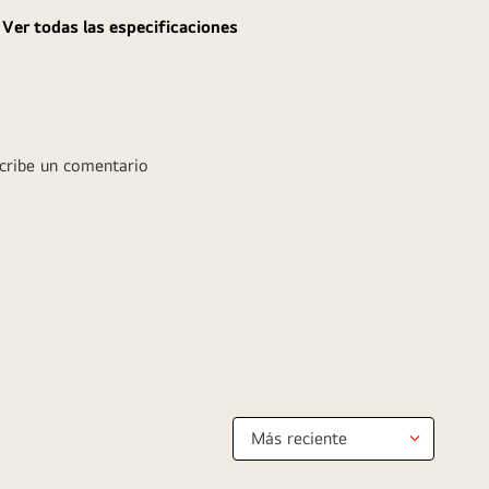
Ver todas las especificaciones
cribe un comentario
Agregar comentario
Título
Califica el producto de 1 a 5 estrellas
★
★
★
★
★
Tu nombre
Más reciente