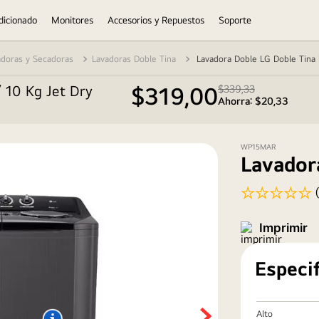
dicionado
Monitores
Accesorios y Repuestos
Soporte
adoras y Secadoras
Lavadoras Doble Tina
Lavadora Doble LG Doble Tina 
 10 Kg Jet Dry 
$
319
,
00
$
339
,
33
Ahorra:
$
20
,
33
WP15MAR
Lavadora
☆
☆
☆
☆
☆
Especi
Alto