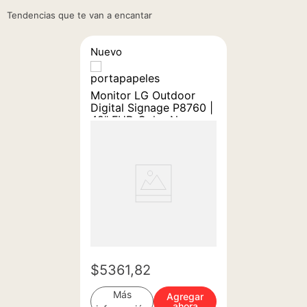
Tendencias que te van a encantar
Nuevo
Monitor LG Outdoor
Digital Signage P8760 |
49" FHD Color Negro
$
5361
,
82
Más
Agregar
ahora