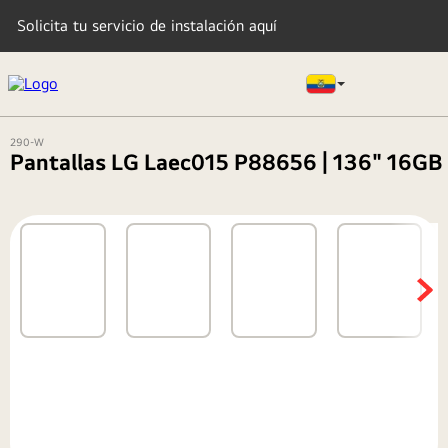
Solicita tu servicio de instalación aquí
290-W
TÉRMINOS MÁS BUSCADOS
Pantallas LG Laec015 P88656 | 136" 16GB
1
.
lavadora
2
.
tv
3
.
refrigeradoras
4
.
oled
5
.
microondas
6
.
secadora
7
.
aire acondicionado
8
.
lavadora secadora