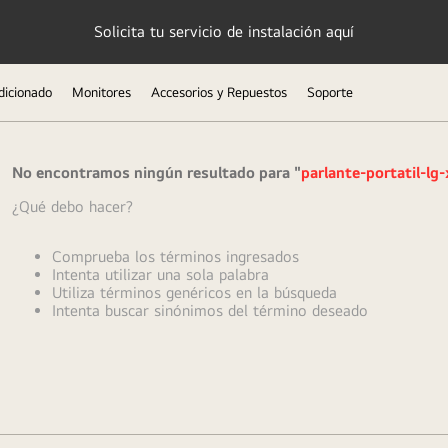
Solicita tu servicio de instalación aquí
dicionado
Monitores
Accesorios y Repuestos
Soporte
No encontramos ningún resultado para "
parlante-portatil-l
¿Qué debo hacer?
Comprueba los términos ingresados
Intenta utilizar una sola palabra
Utiliza términos genéricos en la búsqueda
Intenta buscar sinónimos del término deseado