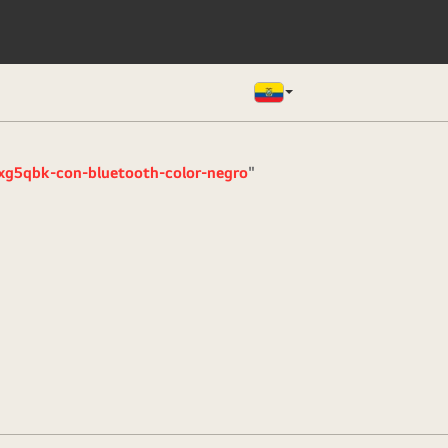
g-xg5qbk-con-bluetooth-color-negro
"