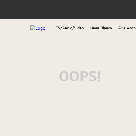
TV/Audio/Video
Línea Blanca
Aire Acon
TÉRMINOS MÁS BUSCADOS
1
.
lavadora
2
.
tv
OOPS!
3
.
refrigeradoras
4
.
microondas
5
.
secadora
6
.
oled
7
.
aire acondicionado
8
.
lavadora secadora