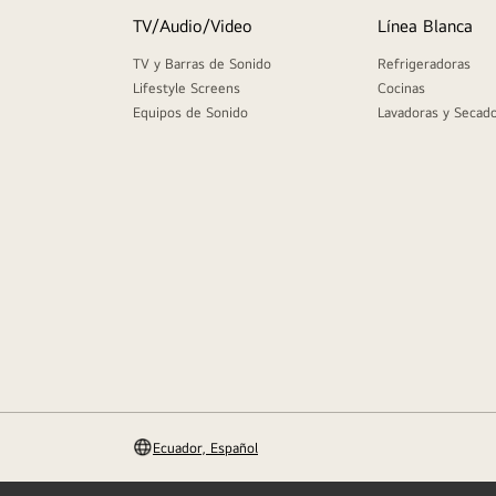
9
.
parlante
TV/Audio/Video
Línea Blanca
10
.
qned
TV y Barras de Sonido
Refrigeradoras
Lifestyle Screens
Cocinas
Equipos de Sonido
Lavadoras y Secad
Ecuador, Español