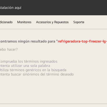
Obtén promociones 
dicionado
Monitores
Accesorios y Repuestos
Soporte
ontramos ningún resultado para "
refrigeradora-top-freezer-lg
ebo hacer?
omprueba los términos ingresados
ntenta utilizar una sola palabra
tiliza términos genéricos en la búsqueda
ntenta buscar sinónimos del término deseado