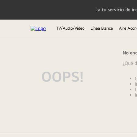
Solicita tu servicio de instalación aquí
TV/Audio/Video
Línea Blanca
Aire Acon
TÉRMINOS MÁS BUSCADOS
No enc
1
.
lavadora
¿Qué d
2
.
tv
OOPS!
3
.
refrigeradoras
C
I
4
.
microondas
U
I
5
.
secadora
6
.
oled
7
.
aire acondicionado
8
.
lavadora secadora