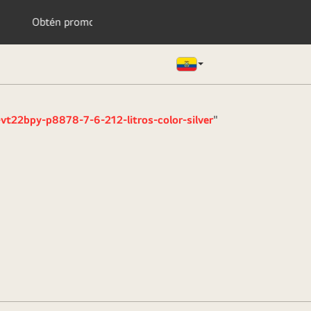
exclusivas al ser un LG Member
-vt22bpy-p8878-7-6-212-litros-color-silver
"