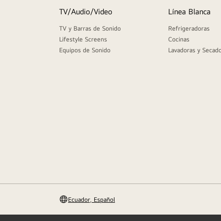
9
.
parlante
TV/Audio/Video
Línea Blanca
10
.
qned
TV y Barras de Sonido
Refrigeradoras
Lifestyle Screens
Cocinas
Equipos de Sonido
Lavadoras y Secad
Ecuador, Español