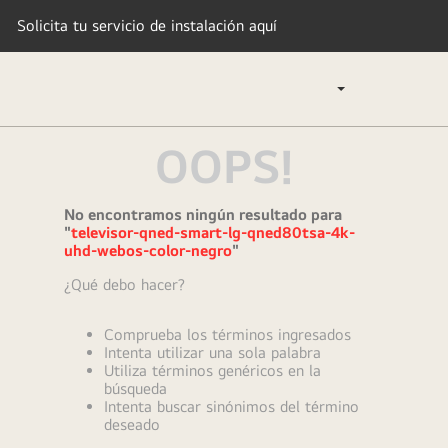
Solicita tu servicio de instalación aquí
OOPS!
TÉRMINOS MÁS BUSCADOS
1
.
lavadora
No encontramos ningún resultado para
2
.
tv
"
televisor-qned-smart-lg-qned80tsa-4k-
uhd-webos-color-negro
"
3
.
refrigeradoras
¿Qué debo hacer?
4
.
microondas
5
.
secadora
Comprueba los términos ingresados
Intenta utilizar una sola palabra
6
.
oled
Utiliza términos genéricos en la
búsqueda
7
.
aire acondicionado
Intenta buscar sinónimos del término
deseado
8
.
lavadora secadora